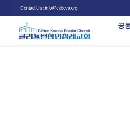
Contact Us : info@ckbcva.org
공동